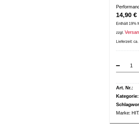
Performan
14,90
€
Enthält 19% 
Versa
zzgl.
Lieferzeit: c
Art. Nr.:
Kategorie:
Schlagwor
Marke:
HI