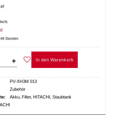
ce!
MwSt.
nd
a. 48 Stunden
In den Warenkorb
PV-XH3M 013
Zubehör
te:
Akku
,
Filter
,
HITACHI
,
Staubtank
TACHI