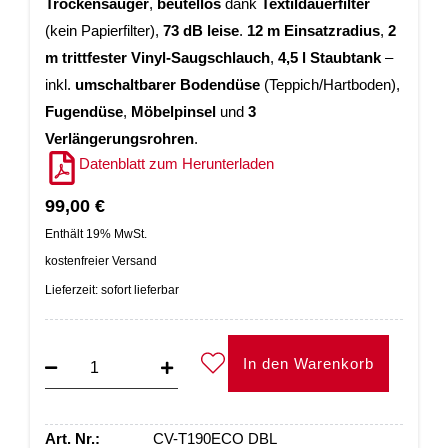
Trockensauger
,
beutellos
dank
Textildauerfilter
(kein Papierfilter),
73 dB leise
.
12 m Einsatzradius
,
2
m trittfester Vinyl-Saugschlauch
,
4,5 l Staubtank
–
inkl.
umschaltbarer Bodendüse
(Teppich/Hartboden),
Fugendüse
,
Möbelpinsel
und
3
Verlängerungsrohren
.
Datenblatt zum Herunterladen
99,00
€
Enthält 19% MwSt.
kostenfreier Versand
Lieferzeit: sofort lieferbar
In den Warenkorb
Art. Nr.:
CV-T190ECO DBL