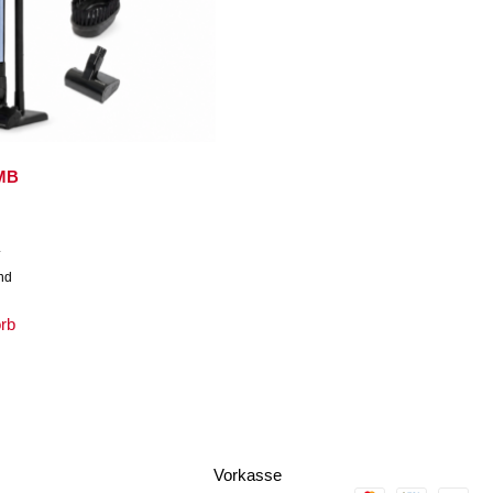
 MB
.
and
orb
Vorkasse